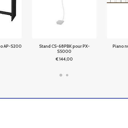
io AP-S200
Stand CS-68PBK pour PX-
Piano n
S5000
€
144,00