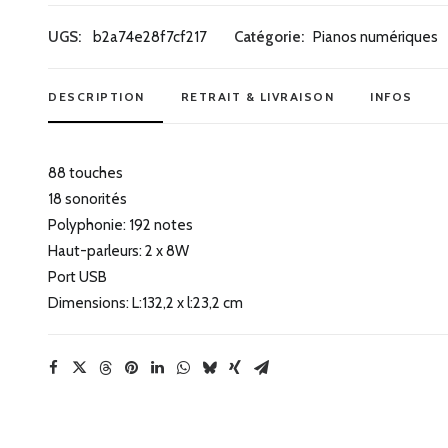
Piano
numérique
UGS:
b2a74e28f7cf217
Catégorie:
Pianos numériques
Casio
PX-
DESCRIPTION
RETRAIT & LIVRAISON
INFOS
S1100
RD
88 touches
18 sonorités
Polyphonie: 192 notes
Haut-parleurs: 2 x 8W
Port USB
Dimensions: L:132,2 x l:23,2 cm