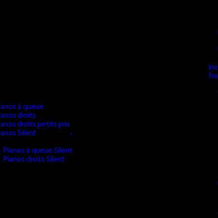
In
fr
ianos à queue
ianos droits
ianos droits petits prix
ianos Silent
Pianos à queue Silent
Pianos droits Silent