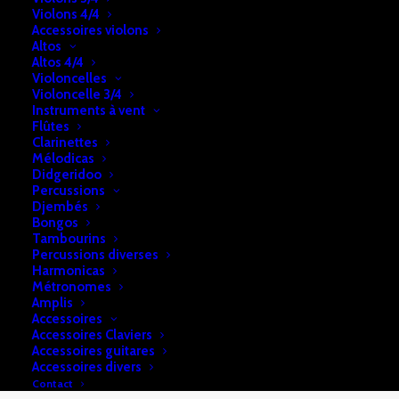
AP-
Violons 4/4
550BK
Accessoires violons
DESCRIPTION
RETRAIT & LIVRAISON
Altos
Altos 4/4
INFOS
Violoncelles
Violoncelle 3/4
Instruments à vent
Flûtes
88 touches
Clarinettes
Mélodicas
26 sonorités
Didgeridoo
Polyphonie: 256 notes
Percussions
Djembés
4 Haut-parleurs: 2 x 20W
Bongos
Port USB
Tambourins
Dimensions: L:132,2 x l:23,2 cm
Percussions diverses
Harmonicas
Métronomes
Amplis
Accessoires
Accessoires Claviers
Accessoires guitares
Accessoires divers
Contact