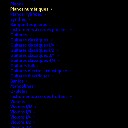
Pianos
Pianos numériques
Pianos Hybrides
Synthés
Banquettes pianos
Accueil
Pianos
Pianos numériques
Instruments à cordes pincées
Guitares
Piano numérique Casio AP-550BK
Guitares classiques
Guitares classiques 1/4
Piano numérique Casio AP-550BK
Guitares classiques 1/2
Guitares classiques 3/4
€
1.729,00
Guitares classiques 4/4
Guitares folk
Guitares électro-acoustiquse
Guitares électriques
En stock
Banjos
Mandolines
quantité
Ukuleles
Ajouter au panier
Instruments à cordes frottées
de
Violons
Piano
Violons 1/16
Violons 1/8
numérique
UGS:
b2a74e28f7cf207
Violons 1/4
Casio
Violons 1/2
Catégorie:
Pianos numériques
Violons 3/4