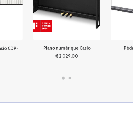
Péda
Piano numérique Casio
asio CDP-
€
2.029,00