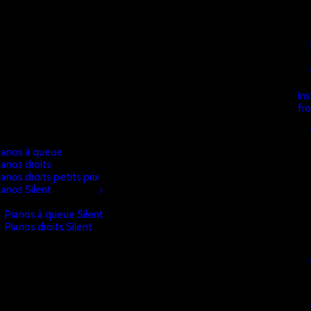
In
fr
ianos à queue
ianos droits
ianos droits petits prix
ianos Silent
Pianos à queue Silent
Pianos droits Silent