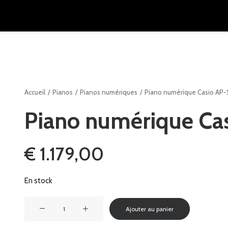
Accueil
Pianos
Pianos numériques
Piano numérique Casio AP
Piano numérique Ca
€
1.179,00
En stock
quantité
Ajouter au panier
de