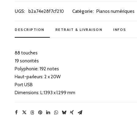
Piano
numérique
UGS:
b2a74e28f7cf210
Catégorie:
Pianos numériques
Casio
AP-
DESCRIPTION
RETRAIT & LIVRAISON
INFOS
S200
BK
88 touches
19 sonorités
Polyphonie: 192 notes
Haut-parleurs: 2 x 20W
Port USB
Dimensions: L:1393 x l:299 mm