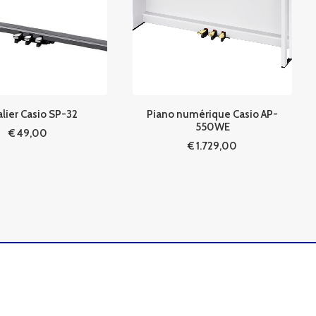
lier Casio SP-32
Piano numérique Casio AP-
550WE
€
49,00
€
1.729,00