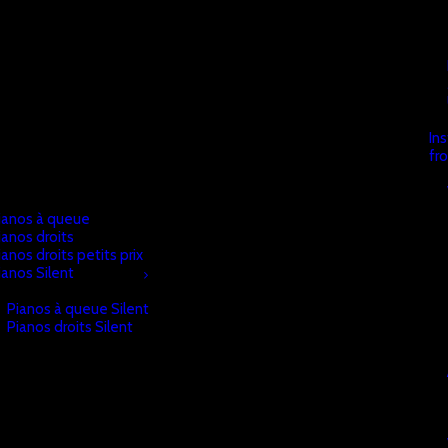
In
fr
ianos à queue
ianos droits
ianos droits petits prix
ianos Silent
Pianos à queue Silent
Pianos droits Silent