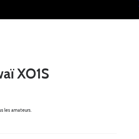
waï XO1S
us les amateurs.