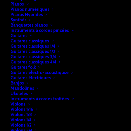
Pianos
Pianos numériques
Pianos Hybrides
Synthés
Banquettes pianos
Instruments à cordes pincées
Guitares
Guitares classiques
Guitares classiques 1/4
Guitares classiques 1/2
Guitares classiques 3/4
Guitares classiques 4/4
Accueil
Percussions
Djembés
Djembé Bois
Guitares folk
Guitares électro-acoustiquse
Djembé Bois
Guitares électriques
Banjos
Mandolines
€
229,00
Ukuleles
Instruments à cordes frottées
Violons
Violons 1/16
En stock
Violons 1/8
Violons 1/4
quantité
Violons 1/2
Ajouter au panier
Violons 3/4
de