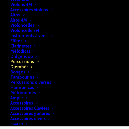
Violons 4/4
Djembé
Accessoires violons
Bois
Altos
UGS:
b2a74e28f7cf43
Altos 4/4
Catégories:
Djembés
,
Percussions
Violoncelles
Violoncelle 3/4
Instruments à vent
Flûtes
DESCRIPTION
RETRAIT & LIVRAISON
Clarinettes
Mélodicas
INFOS
Didgeridoo
Percussions
Djembés
Bongos
Djembé Bois -Tanga PTA 33-35
Tambourins
Percussions diverses
Harmonicas
Métronomes
Amplis
Accessoires
Accessoires Claviers
Accessoires guitares
Accessoires divers
Contact