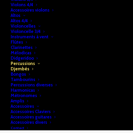
Violons 4/4
Djembé
Accessoires violons
Bois
Altos
UGS:
b2a74e28f7cf42
Altos 4/4
Catégories:
Djembés
,
Percussions
Violoncelles
Violoncelle 3/4
Instruments à vent
Flûtes
DESCRIPTION
RETRAIT & LIVRAISON
Clarinettes
Mélodicas
INFOS
Didgeridoo
Percussions
Djembés
Bongos
Djembé Bois -Tanga PTA 33-35
Tambourins
Percussions diverses
Harmonicas
Métronomes
Amplis
Accessoires
Accessoires Claviers
Accessoires guitares
Accessoires divers
Contact