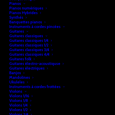
Pianos
Pianos numériques
Pianos Hybrides
Synthés
Banquettes pianos
Instruments à cordes pincées
Guitares
Guitares classiques
Guitares classiques 1/4
Guitares classiques 1/2
Guitares classiques 3/4
Guitares classiques 4/4
Accueil
Percussions
Djembés
Djembé Bois
Guitares folk
Guitares électro-acoustiquse
Djembé Bois
Guitares électriques
Banjos
Mandolines
€
219,00
Ukuleles
Instruments à cordes frottées
Violons
Violons 1/16
En stock
Violons 1/8
Violons 1/4
quantité
Violons 1/2
Ajouter au panier
Violons 3/4
de