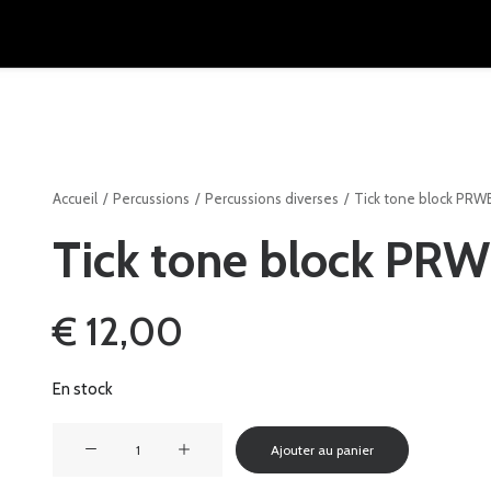
Accueil
Percussions
Percussions diverses
Tick tone block PRW
Tick tone block PR
€
12,00
En stock
quantité
Ajouter au panier
de