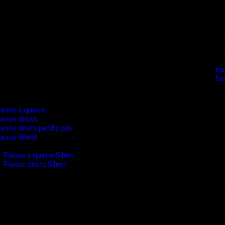
In
fr
ianos à queue
ianos droits
ianos droits petits prix
ianos Silent
Pianos à queue Silent
Pianos droits Silent