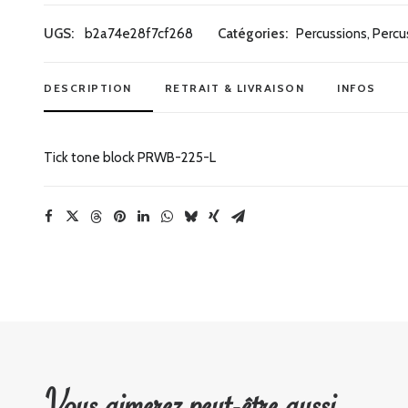
Tick
tone
UGS:
b2a74e28f7cf268
Catégories:
Percussions
,
Percu
block
PRWB-
DESCRIPTION
RETRAIT & LIVRAISON
INFOS
225-
L
Tick tone block PRWB-225-L