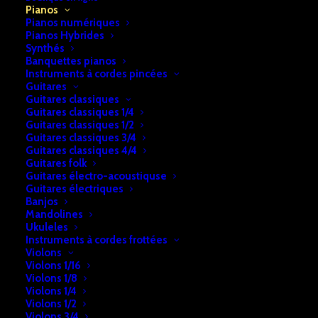
Accueil
Pianos
Pianos droits
Piano Yamaha UX300
Pianos
Pianos numériques
Piano Yamaha UX300
Pianos Hybrides
Synthés
Banquettes pianos
€
8.490,00
Instruments à cordes pincées
Guitares
Guitares classiques
Guitares classiques 1/4
Cet article est disponible en magasin.
Guitares classiques 1/2
Guitares classiques 3/4
Guitares classiques 4/4
UGS:
b2a74e28f7cf242
Guitares folk
Catégories:
Pianos
,
Pianos droits
Guitares électro-acoustiquse
Guitares électriques
Banjos
Mandolines
DESCRIPTION
RETRAIT & LIVRAISON
Ukuleles
Instruments à cordes frottées
INFOS
Violons
Violons 1/16
Violons 1/8
Violons 1/4
Piano Yamaha UX300
Violons 1/2
Etat: Occasion comme neuf – Garantie: 10 ans – Année:
Violons 3/4