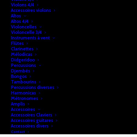
Violons 4/4
1997
Accessoires violons
Prix: 8.490 € (Une idée du prix neuf: 16.500 €)
Altos
Altos 4/4
Violoncelles
Fabrication: Japon
Violoncelle 3/4
Finition: noir
Instruments à vent
Flûtes
Garantie: 10 ans
Clarinettes
Dimensions: H: 131 x l: 153 cm Pf: 65 cm
Mélodicas
Didgeridoo
Pédales: 3
Percussions
Djembés
Bongos
Tambourins
Percussions diverses
Harmonicas
Métronomes
Amplis
Accessoires
Accessoires Claviers
Accessoires guitares
Accessoires divers
Vous aimerez peut-être aussi...
Contact