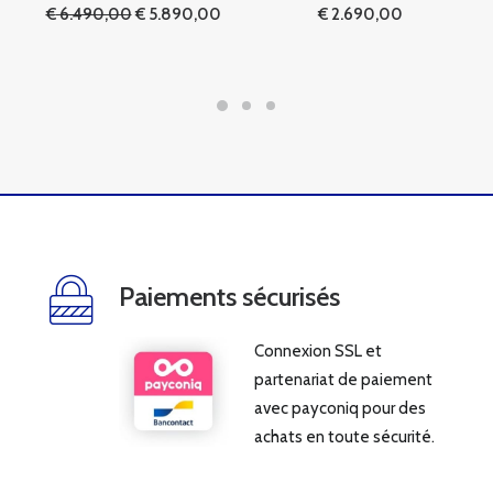
Le
Le
€
6.490,00
€
5.890,00
€
2.690,00
prix
prix
initial
actuel
était :
est :
€ 6.490,00.
€ 5.890,00.
Paiements sécurisés
Connexion SSL et
partenariat de paiement
avec payconiq pour des
achats en toute sécurité.