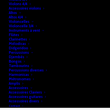
Violons 4/4
Accessoires violons
Altos
Altos 4/4
CDP-S110 BK / WE
Violoncelles
Violoncelle 3/4
88 touches
Instruments à vent
Flûtes
10 sonorités
Clarinettes
Polyphonie: 64 notes
Mélodicas
Didgeridoo
Haut-parleurs: 2 x 8W
Percussions
Port USB
Djembés
Dimensions: L:132,2 x l:23,2 cm
Bongos
Tambourins
Percussions diverses
Harmonicas
Métronomes
Amplis
Accessoires
Accessoires Claviers
Accessoires guitares
Accessoires divers
Contact