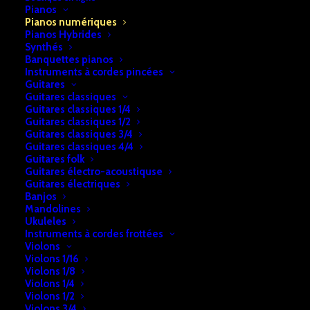
Pianos
Accueil
Pianos
Pianos numériques
Pianos numériques
Piano numérique Casio CDP-S110
Pianos Hybrides
Synthés
Piano numérique Casio CDP-S110
Banquettes pianos
Instruments à cordes pincées
Guitares
€
459,00
Guitares classiques
Guitares classiques 1/4
Guitares classiques 1/2
Guitares classiques 3/4
En stock
Guitares classiques 4/4
Guitares folk
quantité
Guitares électro-acoustiquse
Ajouter au panier
de
Guitares électriques
Banjos
Piano
Mandolines
numérique
Ukuleles
UGS:
b2a74e28f7cf213
Instruments à cordes frottées
Casio
Catégorie:
Pianos numériques
Violons
CDP-
Violons 1/16
Violons 1/8
S110
Violons 1/4
DESCRIPTION
RETRAIT & LIVRAISON
Violons 1/2
Violons 3/4
INFOS