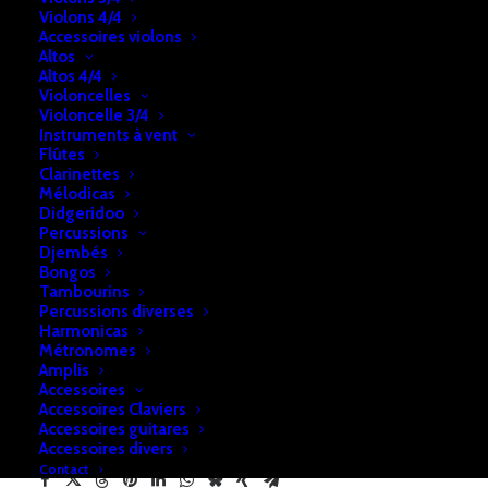
Violons 4/4
Accessoires violons
Altos
DESCRIPTION
RETRAIT & LIVRAISON
Altos 4/4
Violoncelles
INFOS
Violoncelle 3/4
Instruments à vent
Flûtes
Clarinettes
Piano Yamaha YU5 Silent
Mélodicas
Etat: comme neuf – Garantie: 10 ans – Année: 2000
Didgeridoo
Percussions
Prix: 10.290 € (Une idée du prix neuf: 21.000 €)
Djembés
Fabrication: Japon
Bongos
Tambourins
Silent d’origine Yamaha
Percussions diverses
Finition: noir
Harmonicas
Métronomes
Garantie: 10 ans
Amplis
Dimensions: H: 131 x l: 153 cm Pf: 65 cm
Accessoires
Pédales: 3
Accessoires Claviers
Accessoires guitares
Accessoires divers
Contact