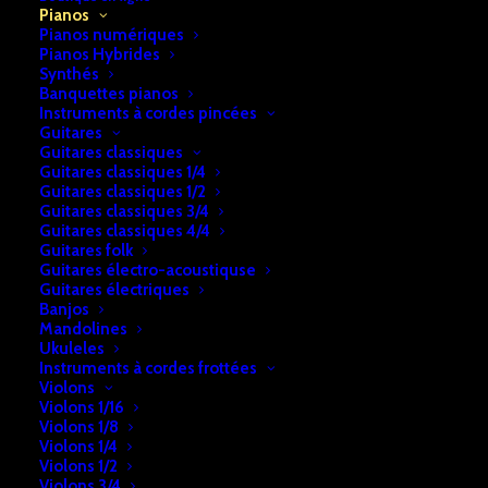
Accueil
Pianos
Pianos Silent
Pianos droits Silent
Pianos
Piano droit Yamaha YU5 Silent
Pianos numériques
Pianos Hybrides
Synthés
Piano droit Yamaha YU5 Silent
Banquettes pianos
Instruments à cordes pincées
€
10.290,00
Guitares
Guitares classiques
Guitares classiques 1/4
Guitares classiques 1/2
Piano d’occasion Yamaha fabriqué au Japon, comme neuf
Guitares classiques 3/4
équipé d’un système Silent d’origine. Il vous donnera tout
Guitares classiques 4/4
Guitares folk
le plaisir d’un vrai piano acoustique, tant au niveau du
Guitares électro-acoustiquse
toucher qu’au niveau du son puisque le système
Guitares électriques
Banjos
silencieux utilise l’échantillonnage d’un piano de concert.
Mandolines
Ukuleles
Cet article est disponible en magasin.
Instruments à cordes frottées
Violons
Violons 1/16
UGS:
b2a74e28f7cf187-1-1
Violons 1/8
Violons 1/4
Catégories:
Violons 1/2
Pianos
,
Pianos droits Silent
,
Pianos Silent
Violons 3/4