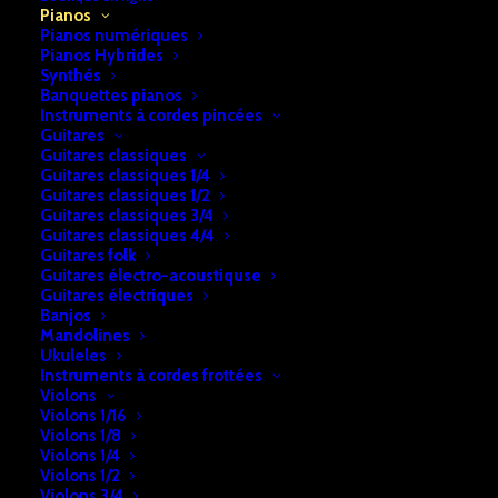
Accueil
Pianos
Pianos Silent
Pianos droits Silent
Pianos
Piano droit Silent Yamaha U1 SIlent (YM5S)
Pianos numériques
Pianos Hybrides
Synthés
Piano droit Silent Yamaha U1
Banquettes pianos
SIlent (YM5S)
Instruments à cordes pincées
Guitares
Guitares classiques
€
6.990,00
Guitares classiques 1/4
Guitares classiques 1/2
Guitares classiques 3/4
Cet article est disponible en magasin.
Guitares classiques 4/4
Guitares folk
Guitares électro-acoustiquse
Guitares électriques
UGS:
b2a74e28f7cf187
Banjos
Catégories:
Mandolines
Ukuleles
Pianos
,
Pianos droits Silent
,
Pianos Silent
Instruments à cordes frottées
Violons
Violons 1/16
DESCRIPTION
RETRAIT & LIVRAISON
Violons 1/8
Violons 1/4
INFOS
Violons 1/2
Violons 3/4