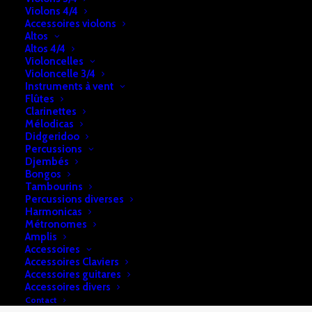
Violons 4/4
Accessoires violons
Piano Yamaha U1 Silent (YM5S)
Altos
Altos 4/4
Etat: Occasion comme neuf – Garantie: 10 ans
Violoncelles
(Une idée du prix neuf: 14.100 €)
Violoncelle 3/4
Instruments à vent
Fabrication: Japon
Flûtes
Silent d’origine Yamaha
Clarinettes
Mélodicas
Finition: noir
Didgeridoo
Garantie: 10 ans
Percussions
Dimensions: H: 121 x l: 151 cm Pf: 61 cm
Djembés
Bongos
Pédales: 3
Tambourins
Percussions diverses
Harmonicas
Métronomes
Amplis
Accessoires
Accessoires Claviers
Accessoires guitares
Accessoires divers
Contact