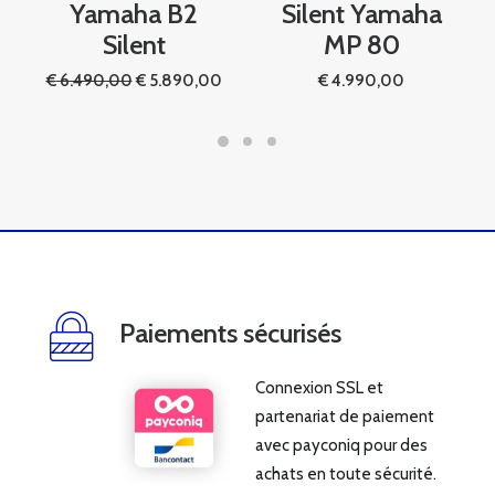
Yamaha B2
Silent Yamaha
Silent
MP 80
Le
Le
€
6.490,00
€
5.890,00
€
4.990,00
prix
prix
initial
actuel
était :
est :
€ 6.490,00.
€ 5.890,00.
Paiements sécurisés
Connexion SSL et
partenariat de paiement
avec payconiq pour des
achats en toute sécurité.