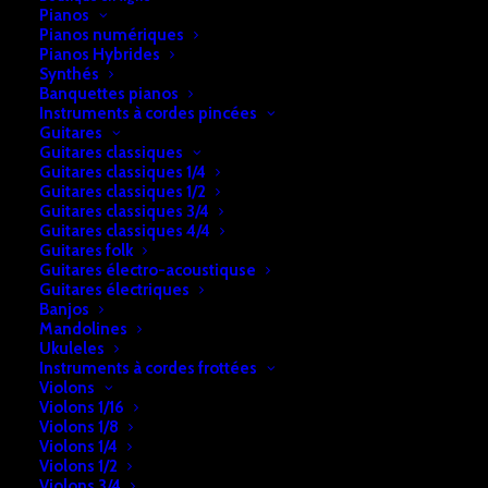
Pianos
Pianos numériques
Pianos Hybrides
Synthés
Banquettes pianos
Instruments à cordes pincées
Guitares
Guitares classiques
Guitares classiques 1/4
Guitares classiques 1/2
Guitares classiques 3/4
Guitares classiques 4/4
Accueil
Métronomes
Guitares folk
Guitares électro-acoustiquse
Métronome électronique Yamaha ME-D1
Guitares électriques
Banjos
Métronome électronique Yamaha
Mandolines
ME-D1
Ukuleles
Instruments à cordes frottées
Violons
€
49,00
Violons 1/16
Violons 1/8
Violons 1/4
Violons 1/2
En stock
Violons 3/4