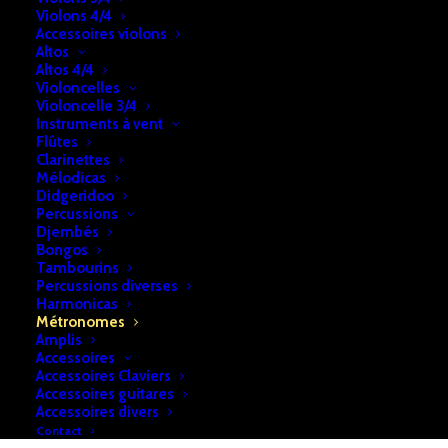
Violons 4/4
quantité
Accessoires violons
Ajouter au panier
de
Altos
Altos 4/4
Métronome
Violoncelles
électronique
Violoncelle 3/4
UGS:
b2a74e28f7cf140
Instruments à vent
Yamaha
Catégorie:
Métronomes
Flûtes
ME-
Clarinettes
Mélodicas
D1
Didgeridoo
DESCRIPTION
RETRAIT & LIVRAISON
Percussions
Djembés
INFOS
Bongos
Tambourins
Percussions diverses
Harmonicas
Métronome électronique Yamaha ME-D1
Métronomes
Amplis
Accessoires
Accessoires Claviers
Accessoires guitares
Accessoires divers
Contact