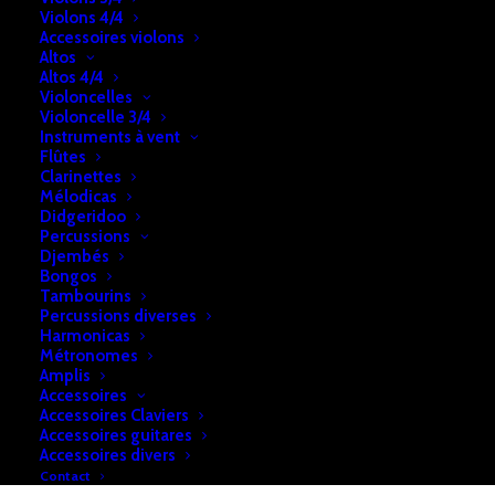
Ajouter au panier
Violons 4/4
de
Accessoires violons
Mandoline
Altos
Altos 4/4
Folk
UGS:
b2a74e28f7cf131
Violoncelles
Violoncelle 3/4
Catégories:
Instruments à vent
Instruments à cordes pincées
,
Mandolines
Flûtes
Clarinettes
Mélodicas
DESCRIPTION
RETRAIT & LIVRAISON
Didgeridoo
Percussions
INFOS
Djembés
Bongos
Tambourins
Percussions diverses
Harmonicas
Mandoline Folk Recording King
Métronomes
GRK 120/SB
Amplis
Accessoires
Accessoires Claviers
Accessoires guitares
Accessoires divers
Contact