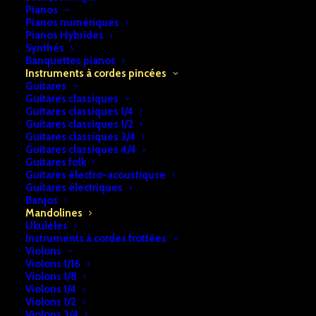
Pianos
Pianos numériques
Pianos Hybrides
Synthés
Banquettes pianos
Instruments à cordes pincées
Guitares
Guitares classiques
Guitares classiques 1/4
Guitares classiques 1/2
Guitares classiques 3/4
Guitares classiques 4/4
Accueil
Instruments à cordes pincées
Mandolines
Guitares folk
Guitares électro-acoustiquse
Mandoline Folk
Guitares électriques
Banjos
Mandoline Folk
Mandolines
Ukuleles
€
179,00
Instruments à cordes frottées
Violons
Violons 1/16
Violons 1/8
En stock
Violons 1/4
Violons 1/2
quantité
Violons 3/4