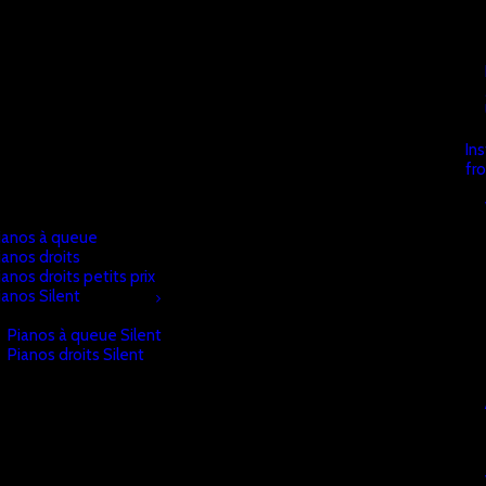
In
fr
ianos à queue
ianos droits
ianos droits petits prix
ianos Silent
Pianos à queue Silent
Pianos droits Silent