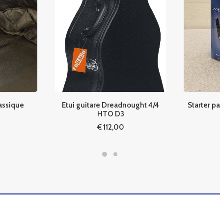
ssique
Etui guitare Dreadnought 4/4
Starter pa
HTO D3
€
112,00