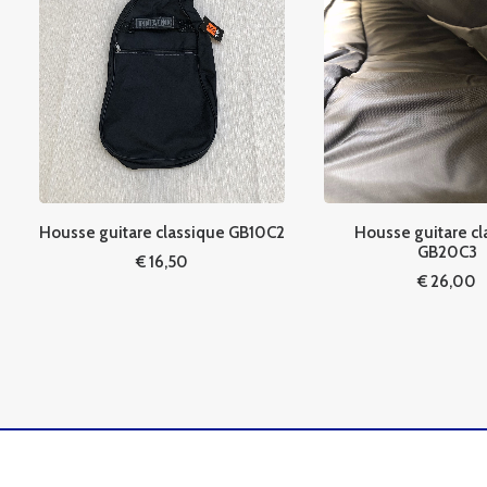
Housse guitare classique GB10C2
Housse guitare cla
GB20C3
€
16,50
€
26,00