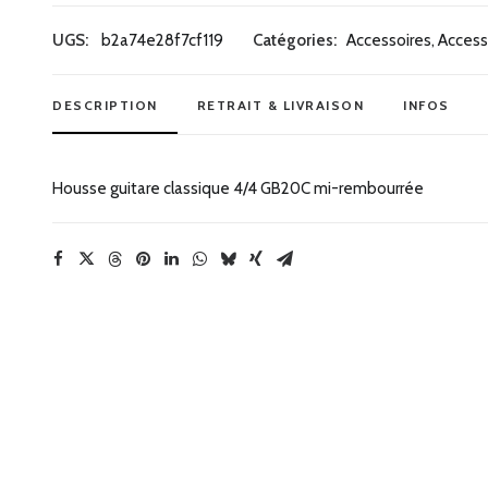
Housse
guitare
UGS:
b2a74e28f7cf119
Catégories:
Accessoires
,
Access
classique
GB20C
DESCRIPTION
RETRAIT & LIVRAISON
INFOS
Housse guitare classique 4/4 GB20C mi-rembourrée