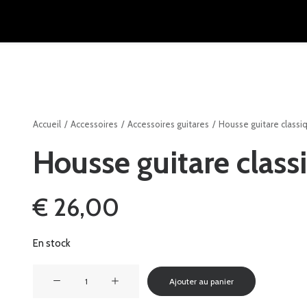
Accueil
Accessoires
Accessoires guitares
Housse guitare class
Housse guitare clas
€
26,00
En stock
quantité
Ajouter au panier
de