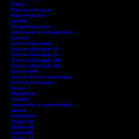
Pianos
Pianos numériques
Pianos Hybrides
Synthés
Banquettes pianos
Instruments à cordes pincées
Guitares
Guitares classiques
Guitares classiques 1/4
Guitares classiques 1/2
Guitares classiques 3/4
Guitares classiques 4/4
Accueil
Accessoires
Accessoires guitares
Guitares folk
Guitares électro-acoustiquse
Housse guitare classique GB10C2
Guitares électriques
Banjos
Housse guitare classique GB10C2
Mandolines
Ukuleles
€
16,50
Instruments à cordes frottées
Violons
Violons 1/16
Violons 1/8
En stock
Violons 1/4
Violons 1/2
quantité
Violons 3/4