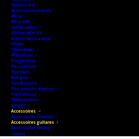
Ajouter au panier
Violons 4/4
de
Accessoires violons
Housse
Altos
Altos 4/4
guitare
UGS:
b2a74e28f7cf118
Violoncelles
classique
Violoncelle 3/4
Catégories:
Accessoires
,
Accessoires guitares
Instruments à vent
GB10C2
Flûtes
Clarinettes
DESCRIPTION
RETRAIT & LIVRAISON
Mélodicas
Didgeridoo
INFOS
Percussions
Djembés
Bongos
Tambourins
Housse guitare classique 1/2 GB10C2 non-rembourrée
Percussions diverses
Harmonicas
Métronomes
Amplis
Accessoires
Accessoires Claviers
Accessoires guitares
Accessoires divers
Contact