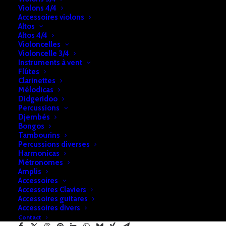
Ajouter au panier
Violons 4/4
de
Accessoires violons
Guitare
Altos
Altos 4/4
électro-
UGS:
b2a74e28f7cf96
Violoncelles
acoustique
Violoncelle 3/4
Catégories:
Instruments à vent
Guitares
,
Guitares électro-acoustiquse
,
Instruments
Flûtes
à cordes pincées
Clarinettes
Mélodicas
Didgeridoo
Percussions
DESCRIPTION
RETRAIT & LIVRAISON
Djembés
Bongos
INFOS
Tambourins
Percussions diverses
Harmonicas
Métronomes
Guitare Folk électro-acoustique noire
Amplis
Phoenix 002 CE BK noire
Accessoires
Accessoires Claviers
Taille adulte et enfant de 12 ans
Accessoires guitares
Accessoires divers
Contact