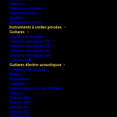
Pianos
Pianos numériques
Pianos Hybrides
Synthés
Banquettes pianos
Instruments à cordes pincées
Guitares
Guitares classiques
Guitares classiques 1/4
Guitares classiques 1/2
Guitares classiques 3/4
Guitares classiques 4/4
Accueil
Instruments à cordes pincées
Guitares
Guitares folk
Guitares électro-acoustiquse
Guitares électro-acoustiquse
Guitare électro-acoustique
Guitares électriques
Banjos
Guitare électro-acoustique
Mandolines
Ukuleles
€
179,00
Instruments à cordes frottées
Violons
Violons 1/16
Violons 1/8
En stock
Violons 1/4
Violons 1/2
quantité
Violons 3/4