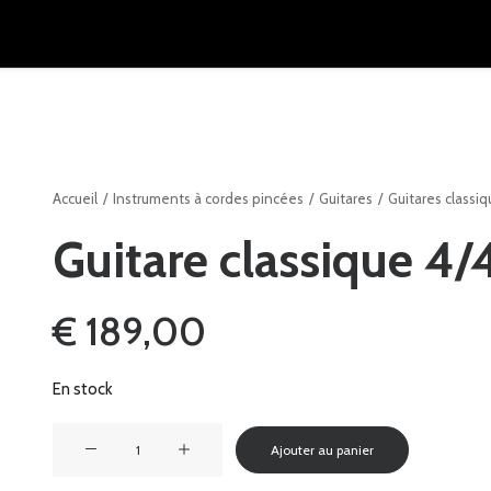
Accueil
Instruments à cordes pincées
Guitares
Guitares classi
Guitare classique 4/
€
189,00
En stock
quantité
Ajouter au panier
de