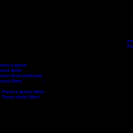
In
fr
ianos à queue
ianos droits
ianos droits petits prix
ianos Silent
Pianos à queue Silent
Pianos droits Silent