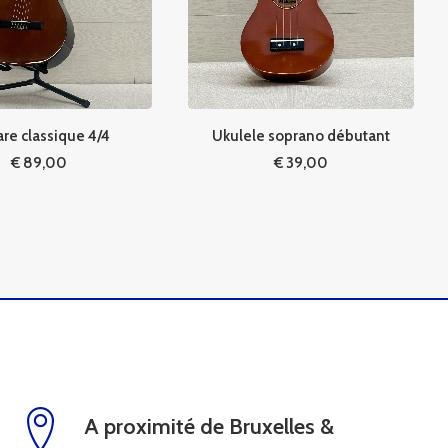
are classique 4/4
Ukulele soprano débutant
€
89,00
€
39,00
A proximité de Bruxelles &