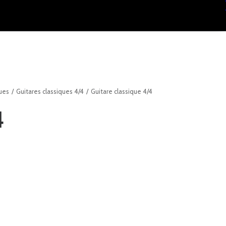
ques
Guitares classiques 4/4
Guitare classique 4/4
4