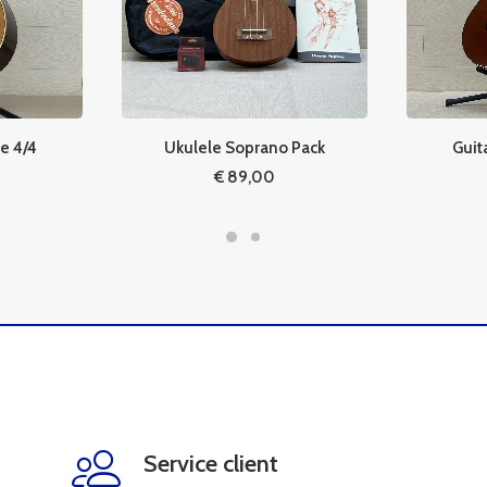
ue 4/4
Ukulele Soprano Pack
Guit
€
89,00
Service client