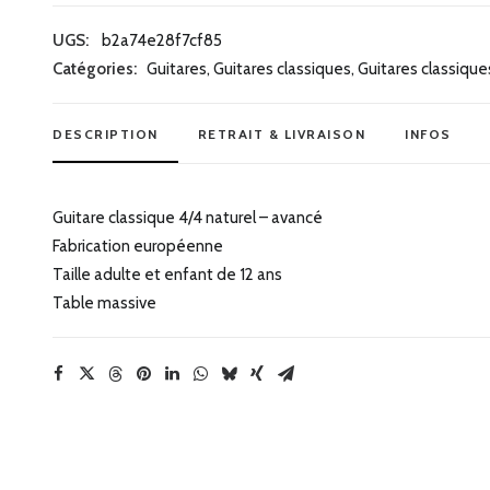
Guitare
classique
UGS:
b2a74e28f7cf85
4/4
Catégories:
Guitares
,
Guitares classiques
,
Guitares classique
DESCRIPTION
RETRAIT & LIVRAISON
INFOS
Guitare classique 4/4 naturel – avancé
Fabrication européenne
Taille adulte et enfant de 12 ans
Table massive