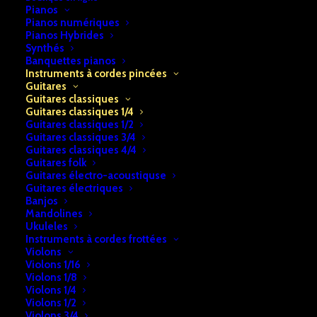
Pianos
Pianos numériques
Pianos Hybrides
Synthés
Banquettes pianos
Instruments à cordes pincées
Guitares
Guitares classiques
Guitares classiques 1/4
Guitares classiques 1/2
Guitares classiques 3/4
Guitares classiques 4/4
Accueil
Instruments à cordes pincées
Guitares
Guitares folk
Guitares électro-acoustiquse
Guitares classiques
Guitares classiques 1/4
Guitares électriques
Gomez GP NAT 1/4
Banjos
Mandolines
Gomez GP NAT 1/4
Ukuleles
Instruments à cordes frottées
Violons
€
39,00
Violons 1/16
Violons 1/8
Violons 1/4
En stock
Violons 1/2
Violons 3/4