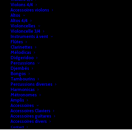
Violons 4/4
quantité
Ajouter au panier
Accessoires violons
de
Altos
Gomez
Altos 4/4
Violoncelles
GP
UGS:
b2a74e28f7cf57
Violoncelle 3/4
NAT
Instruments à vent
Catégories:
Flûtes
1/4
Guitares
,
Guitares classiques
,
Guitares classiques
Clarinettes
Mélodicas
1/4
,
Instruments à cordes pincées
Didgeridoo
Percussions
Djembés
DESCRIPTION
RETRAIT & LIVRAISON
Bongos
Tambourins
INFOS
Percussions diverses
Harmonicas
Métronomes
Amplis
Guitare classique 1/4 noire – enfants 3/4 ans
Accessoires
Accessoires Claviers
Accessoires guitares
Accessoires divers
Contact