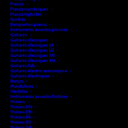
Pianos
Pianos numériques
Pianos Hybrides
Synthés
Banquettes pianos
Instruments à cordes pincées
Guitares
Guitares classiques
Guitares classiques 1/4
Guitares classiques 1/2
Guitares classiques 3/4
Guitares classiques 4/4
Accueil
Percussions
Djembés
Djembé Bois
Guitares folk
Guitares électro-acoustiquse
Djembé Bois
Guitares électriques
Banjos
Mandolines
€
69,00
Ukuleles
Instruments à cordes frottées
Violons
Violons 1/16
En stock
Violons 1/8
Violons 1/4
quantité
Violons 1/2
Ajouter au panier
Violons 3/4
de