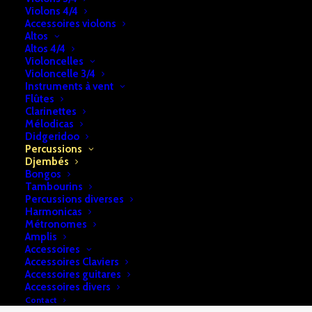
Violons 4/4
Djembé
Accessoires violons
Bois
Altos
UGS:
b2a74e28f7cf40
Altos 4/4
Catégories:
Djembés
,
Percussions
Violoncelles
Violoncelle 3/4
Instruments à vent
Flûtes
DESCRIPTION
RETRAIT & LIVRAISON
Clarinettes
Mélodicas
INFOS
Didgeridoo
Percussions
Djembés
Bongos
Djembé Bois -Tanga PTA DA40/8T
Tambourins
Percussions diverses
Harmonicas
Métronomes
Amplis
Accessoires
Accessoires Claviers
Accessoires guitares
Accessoires divers
Contact