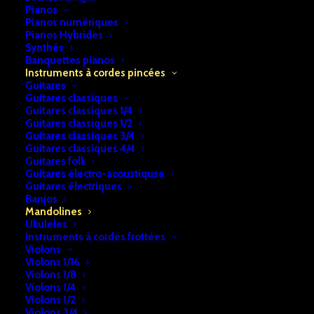
Pianos
Pianos numériques
Pianos Hybrides
Synthés
Banquettes pianos
Instruments à cordes pincées
Guitares
Guitares classiques
Guitares classiques 1/4
Guitares classiques 1/2
Guitares classiques 3/4
Guitares classiques 4/4
Accueil
Instruments à cordes pincées
Mandolines
Guitares folk
Guitares électro-acoustiquse
Cordes Mandoline
Guitares électriques
Banjos
Cordes Mandoline
Mandolines
Ukuleles
Instruments à cordes frottées
Violons
UGS:
b2a74e28f7cf30
Violons 1/16
Catégories:
Violons 1/8
Violons 1/4
Instruments à cordes pincées
,
Mandolines
Violons 1/2
Violons 3/4