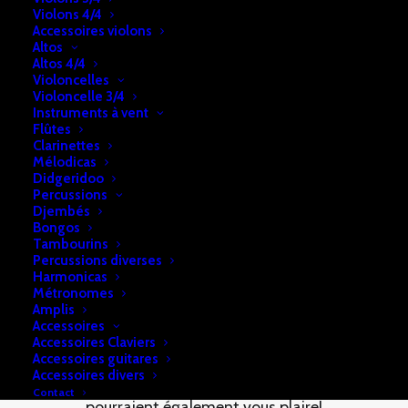
Violons 4/4
DESCRIPTION
RETRAIT & LIVRAISON
Accessoires violons
Altos
INFOS
Altos 4/4
Violoncelles
Violoncelle 3/4
Instruments à vent
Cordes D’Addario pour Mandoline
Flûtes
Clarinettes
Mélodicas
Didgeridoo
Percussions
Djembés
Bongos
Tambourins
Percussions diverses
Harmonicas
Métronomes
Amplis
Accessoires
Vous aimerez peut-être aussi...
Accessoires Claviers
Accessoires guitares
Accessoires divers
Voici une sélection de quelques articles qui
Contact
pourraient également vous plaire!