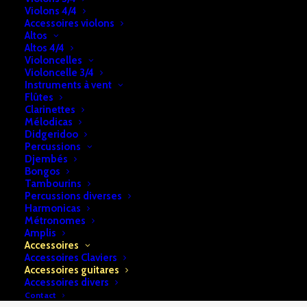
Capodastre
Violons 4/4
Accessoires violons
Folk
UGS:
b2a74e28f7cf18
Altos
ADU
Altos 4/4
Catégories:
Accessoires
,
Accessoires guitares
Violoncelles
14CD
Violoncelle 3/4
Instruments à vent
DESCRIPTION
RETRAIT & LIVRAISON
Flûtes
Clarinettes
INFOS
Mélodicas
Didgeridoo
Percussions
Djembés
Capodastre Folk ADU 14CD
Bongos
Tambourins
Percussions diverses
Harmonicas
Métronomes
Amplis
Accessoires
Accessoires Claviers
Accessoires guitares
Accessoires divers
Contact