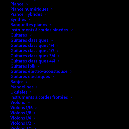
Pianos
Pianos numériques
Pianos Hybrides
Synthés
Banquettes pianos
Instruments à cordes pincées
Guitares
Guitares classiques
Guitares classiques 1/4
Guitares classiques 1/2
Accueil
Accessoires
Accessoires guitares
Guitares classiques 3/4
Guitares classiques 4/4
Capodastre Folk ADU 14CD
Guitares folk
Guitares électro-acoustiquse
Capodastre Folk ADU 14CD
Guitares électriques
Banjos
€
13,00
Mandolines
Ukuleles
Instruments à cordes frottées
Violons
En stock
Violons 1/16
Violons 1/8
quantité
Violons 1/4
Ajouter au panier
Violons 1/2
de
Violons 3/4