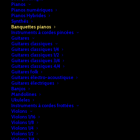
Pianos
Pianos numériques
Pianos Hybrides
Synthés
Accueil
Pianos
Banquettes pianos
Banquettes pianos
Banquette piano Concert
Instruments à cordes pincées
Guitares
Banquette piano Concert
Guitares classiques
Guitares classiques 1/4
Guitares classiques 1/2
€
225,00
Guitares classiques 3/4
Guitares classiques 4/4
Guitares folk
En stock
Guitares électro-acoustiquse
Guitares électriques
Banjos
quantité
Mandolines
Ajouter au panier
de
Ukuleles
Instruments à cordes frottées
Banquette
Violons
piano
Violons 1/16
UGS:
b2a74e28f7cf10
Violons 1/8
Concert
Catégorie:
Banquettes pianos
Violons 1/4
Violons 1/2
Violons 3/4