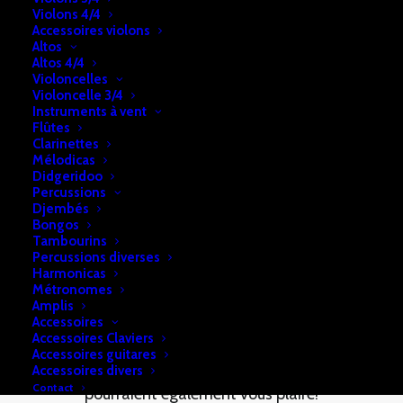
DESCRIPTION
RETRAIT & LIVRAISON
Violons 4/4
Accessoires violons
INFOS
Altos
Altos 4/4
Violoncelles
Violoncelle 3/4
Instruments à vent
Banquette piano Concert – réglable – Assise: 60 X 40 cm
Flûtes
Clarinettes
Mélodicas
Didgeridoo
Percussions
Djembés
Bongos
Tambourins
Percussions diverses
Harmonicas
Métronomes
Amplis
Vous aimerez peut-être aussi...
Accessoires
Accessoires Claviers
Accessoires guitares
Voici une sélection de quelques articles qui
Accessoires divers
Contact
pourraient également vous plaire!