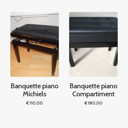
Banquette piano
Banquette piano
Michiels
Compartiment
x
uel
:
€
110,00
€
180,00
.795,00.