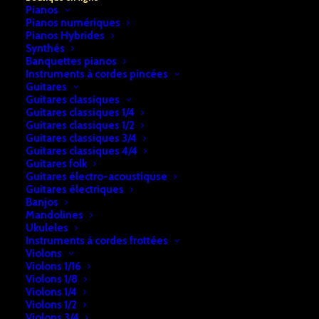
Pianos
Pianos numériques
Piano d’occasion
Piano droit Görs
Pianos Hybrides
Hoffman &
& Kallman
Synthés
Banquettes pianos
Kühne
Le
Le
€
2.680,00
€
1.795,00
Instruments à cordes pincées
prix
prix
Guitares
€
5.590,00
initial
actuel
Guitares classiques
était :
est :
Guitares classiques 1/4
€ 2.680,00.
€ 1.795,0
Guitares classiques 1/2
Guitares classiques 3/4
Guitares classiques 4/4
Guitares folk
Guitares électro-acoustiquse
Guitares électriques
Banjos
Mandolines
Ukuleles
Instruments à cordes frottées
Piano droit Wilh.
Violons
Bernstein noir
Violons 1/16
Violons 1/8
Le
Le
€
2.680,00
€
1.795,00
Violons 1/4
prix
prix
Violons 1/2
initial
actuel
Violons 3/4