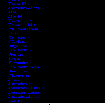
était :
est :
Violons 4/4
€ 2.680,00.
€ 1.795,00.
Accessoires violons
Altos
Altos 4/4
Violoncelles
Violoncelle 3/4
Instruments à vent
Flûtes
Clarinettes
Paiements sécurisés
Mélodicas
Didgeridoo
Percussions
Connexion SSL et
Djembés
Bongos
partenariat de paiement
Tambourins
avec payconiq pour des
Percussions diverses
Harmonicas
achats en toute sécurité.
Métronomes
Amplis
Accessoires
Service client
Accessoires Claviers
Accessoires guitares
Accessoires divers
Notre équipe est là pour répondre à toutes
Contact