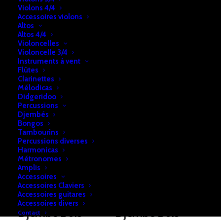
Violons 4/4
Accessoires violons
Altos
Altos 4/4
Violoncelles
Violoncelle 3/4
Instruments à vent
Flûtes
Djembé Bois
Djembé Bois
Clarinettes
Mélodicas
€
209,00
€
219,00
Didgeridoo
Percussions
Djembés
Bongos
Tambourins
Percussions diverses
Harmonicas
Métronomes
Amplis
Accessoires
Accessoires Claviers
Accessoires guitares
Accessoires divers
Djembé Bois
Djembé Bois
Contact