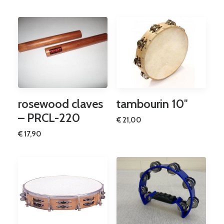
tambourin 10″
rosewood claves
– PRCL-220
€
21,00
€
17,90