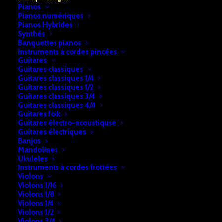
Pianos
Pianos numériques
Bongo Natural
Bongo
Pianos Hybrides
traditionnel
Synthés
€
109,00
Banquettes pianos
€
179,00
Instruments à cordes pincées
Guitares
Guitares classiques
Guitares classiques 1/4
Guitares classiques 1/2
Guitares classiques 3/4
Guitares classiques 4/4
Guitares folk
Guitares électro-acoustiquse
Guitares électriques
Banjos
Mandolines
Djembé Bois
Djembé Bois
Ukuleles
Instruments à cordes frottées
€
69,00
€
69,00
Violons
Violons 1/16
Violons 1/8
Violons 1/4
Violons 1/2
Violons 3/4